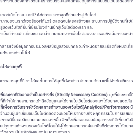
รทำงานของคุกกี้ ช่วยให้เรารวบรวมและจัดเก็บข้อมูลการเยี่ยมชมเว็บไซต์ของท่าน
นเตอร์เน็ตโดเมนและ IP Address จากจุดที่ท่านเข้าสู่เว็บไซต์
ะเภทของเบราว์เซอร์ซอฟต์แวร์ ตลอดจนโครงสร้างและระบบการปฏิบัติงานที่ใช้ในก
อยู่ของเว็บไซต์อื่นที่เชื่อมโยงท่านเข้าสู่เว็บไซต์ของเรา และ
้าเว็บที่ท่านเข้า เยี่ยมชม และนำท่านออกจากเว็บไซต์ของเรา รวมถึงเนื้อหาบนหน้าเ
กสารแจ้งข้อมูลการประมวลผลข้อมูลส่วนบุคคล จะกำหนดรายละเอียดทั้งหมดเกี่ยวกับ
วนตัวของท่านไปใช้
รใช้งานคุกกี้
ะเภทของคุกกี้ที่เราใช้และในการใช้คุกกี้ดังกล่าว ประกอบด้วย แต่ไม่จำกัดเพียง 
กกี้ประเภทที่มีความจำเป็นอย่างยิ่ง
(Strictly Necessary Cookies)
: คุกกี้ประเภท
กกี้ที่ทำให้ท่านสามารถเข้าถึงข้อมูลและใช้งานในเว็บไซต์ของเราได้อย่างปลอดภัย
กี้เพื่อการวิเคราะห์
/
วัดผลการทำงานของเว็บไซต์
(Analytical/Performance C
บจำนวนผู้เข้าเยี่ยมชมเว็บไซต์ตลอดจนช่วยให้เราทราบถึงพฤติกรรมในการเยี่ยมชม
ณภาพดีขึ้นและมีความเหมาะสมมากขึ้น อีกทั้งเพื่อรวบรวมข้อมูลทางสถิติเกี่ยวกับว
ับปรุงการทำงานของเว็บไซต์โดยให้ผู้ใช้งานสามารถค้นหาสิ่งที่ต้องการได้อย่า
ะวัดความมีประสิทธิผลของโฆษณาของเรา