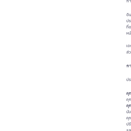
กา
อิ
ปร
ที่
หน
เอ
ส่
กา
ปร
คุ
คุ
คุก
นั
คุ
ปร
แล