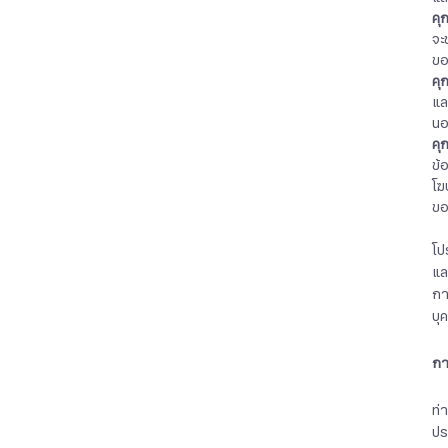
คุ
จะ
ขอ
คุก
แล
นอ
คุ
ข้
โฆ
ข
โป
แล
กา
บุ
การ
ท่
ปร