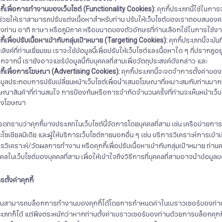
กกี้เพื่อการทำงานของเว็บไซต์
(Functionality Cookies):
คุกกี้ประเภทนี้ใช้ในการ
ช่วยให้เราสามารถปรับแต่งเนื้อหาสำหรับท่าน ปรับให้เว็บไซต์ของเราตอบสนอ
งท่าน อาทิ ภาษา หรือภูมิภาค หรือขนาดของตัวอักษรที่ท่านเลือกใช้ในการใช้งา
กี้เพื่อปรับเนื้อหาเข้ากับกลุ่มเป้าหมาย
(Targeting Cookies):
คุกกี้ประเภทนี้จะบั
ะลิงค์ที่ท่านเยี่ยมชม เราจะใช้ข้อมูลนี้เพื่อปรับให้เว็บไซต์และเนื้อหาใด ๆ ที่ป
กจากนี้ เรายังอาจแชร์ข้อมูลนี้กับบุคคลที่สามเพื่อวัตถุประสงค์ดังกล่าว และ
กกี้เพื่อการโฆษณา
(Advertising Cookies):
คุกกี้ประเภทนี้จะจดจำการตั้งค่าของ
อมูลประกอบการปรับเปลี่ยนหน้าเว็บไซต์เพื่อนำเสนอโฆษณาที่เหมาะสมกับท่านมากที่
ษณาสินค้าที่ท่านสนใจ การป้องกันหรือการจำกัดจำนวนครั้งที่ท่านจะเห็นหน้าเว
องโฆษณา
รดทราบว่าคุกกี้บางประเภทในเว็บไซต์นี้จัดการโดยบุคคลที่สาม เช่น เครือข่ายก
ะโซเชียลมีเดีย และผู้ให้บริการเว็บไซต์ภายนอกอื่น ๆ เช่น บริการวิเคราะห์การเข้าเยี่ยม
รวิเคราะห์/วัดผลการทำงาน หรือคุกกี้เพื่อปรับเนื้อหาเข้ากับกลุ่มเป้าหมาย ท
คคลในเว็บไซต์ของบุคคลที่สาม เพื่อให้เข้าใจถึงวิธีการที่บุคคลที่สามอาจนำข้อมูล
ตั้งค่าคุกกี้
านสามารถบล็อกการทำงานของคุกกี้ได้โดยการกำหนดค่าในเบราวเซอร์ของท่าน ซึ่
ะเภทก็ได้ แต่พึงตระหนักว่าหากท่านตั้งค่าเบราวเซอร์ของท่านด้วยการบล็อกคุกกี้ท