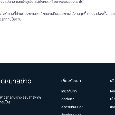
จจะไม่สามารถเข้าสู่เว็บไซต์ทั้งหมดหรือบางส่วนของเราได้
ื่อใดก็ตามที่ท่านต้องการยกเลิกความยินยอมการใช้งานคุกกี้ ท่านจะต้องตั้งค่า
อร์ที่ท่านใช้งาน
มจดหมายข่าว
เกี่ยวกับเรา
บร
เกี่ยวกับเรา
เงื
าวสารกับเราเพื่อรับสิทธิพิเศษ
ติดต่อเรา
นโย
 ก่อนใคร
สมัครรับจดหมายข่าว
คำถามที่พบบ่อย
ข้อ