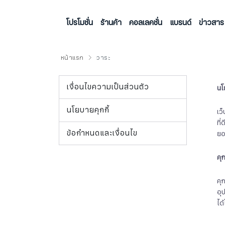
โปรโมชั่น
ร้านค้า
คอลเลคชั่น
แบรนด์
ข่าวสาร
หน้าแรก
วาระ
เงื่อนไขความเป็นส่วนตัว
นโ
นโยบายคุกกี้
เว
ที
ข้อกำหนดและเงื่อนไข
ยอ
คุก
คุ
อุ
ได