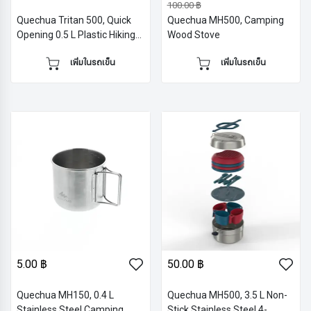
100.00 ฿
Quechua Tritan 500, Quick
Quechua MH500, Camping
Opening 0.5 L Plastic Hiking
Wood Stove
Flask
เพิ่มในรถเข็น
เพิ่มในรถเข็น
5.00 ฿
50.00 ฿
Quechua MH150, 0.4 L
Quechua MH500, 3.5 L Non-
Stainless Steel Camping
Stick Stainless Steel 4-