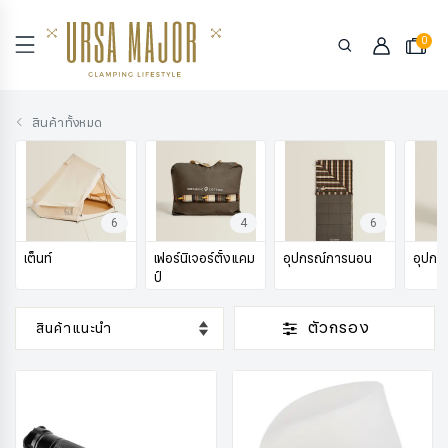
0
สินค้าทั้งหมด
6
4
6
เต็นท์
เฟอร์นิเจอร์ตั้งแคม
อุปกรณ์การนอน
อุปกรณ
ป์
ตัวกรอง