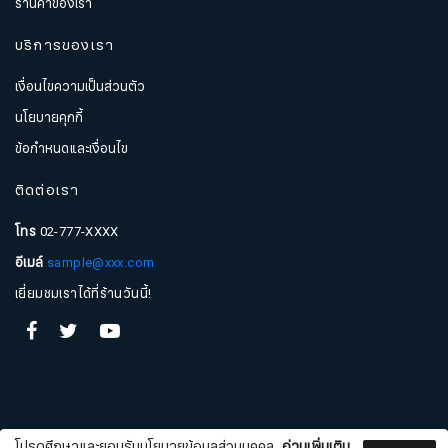
ร้านค้าของเรา
บริการของเรา
เงื่อนไขความเป็นส่วนตัว
นโยบายคุกกี้
ข้อกำหนดและเงื่อนไข
ติดต่อเรา
โทร
02-777-XXXX
อีเมล์
sample@xxx.com
สมัครรับจดหมายข่าว
เยี่ยมชมเราได้ที่ร้านวันนี้!
ชื่อ
นามสกุล
โปรดศึกษาและยอมรับนโยบายข้อมูลส่วนบุคคล
อ่านเพิ่มเติม